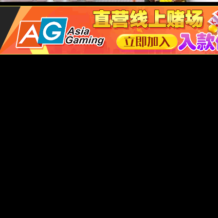
返
联系方式
伟德国际1946官方网地址：湖北省襄阳市隆中路296号 邮政编码：4
电话：（+86-0710）3590876 3591876（传真）
接待/接访电话：0710-3593296（24小时）