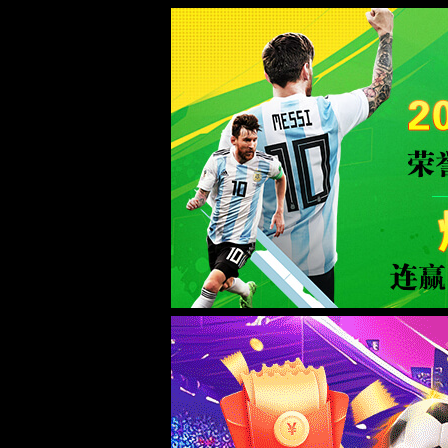
1946伟德国际源自英国|官方网站-Limit