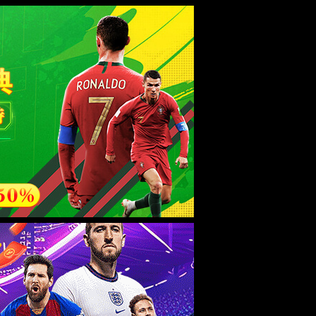
校友
访客
信息门户
办公系统
邮箱系统
领导信箱
EN
学科建设
教育教学
科学研究
招生就业