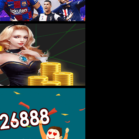
/
/
当前位置：
首页
学术科研
学术预告
/ 正文
最新阅读
伟德国际1946官方网在湖北省第十四届“挑战杯”大学生创业计划竞赛中取得优异成绩
‌伟德国际1946官方网工会举办健康知识专题讲座‌
创新创业教育学院举办国创赛备赛专题讲座
伟德国际1946官方网举办中外音乐表演与指挥艺术国际学术研讨会