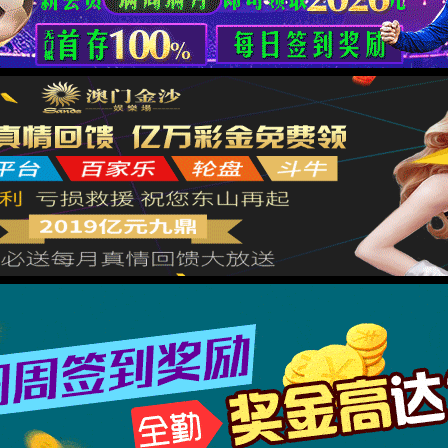
设中的数字化赋能初探
-11-12 作者： 浏览次数：
157