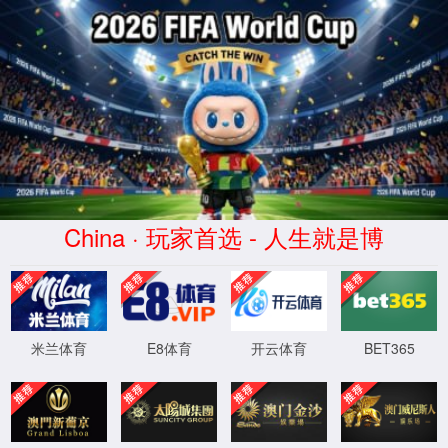
1946伟德国际源自英国|官方网站-
Limited Company
关闭
更多>
01
02
03
04
05
头条
新闻
查看更多