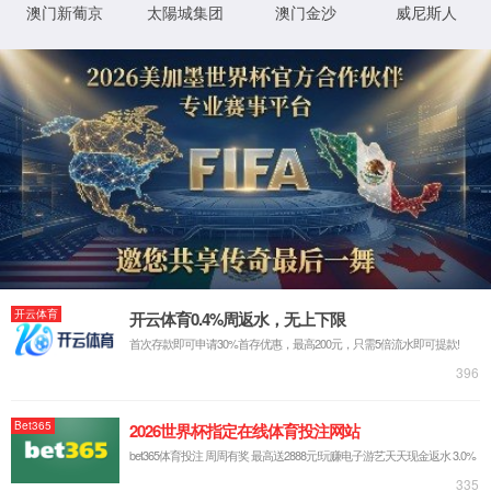
01
02
03
04
05
学位授予仪式
中国工程院院士桂卫华来校交流并作报告
06月11日
0
2026
校园
资讯
查看更多
吴超仲带队赴西安开展引才与校友走访活动
2026-08-07