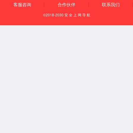
院处
动态
查看更多
美术学院鄂西北乡村美育
艺术巡展堰河村站开幕
2026-08-02
伟德国际1946官方网师生在第十二届“孔雀杯”全国声乐展演中获奖
2026-08-07
政法学院教师受邀到神农架林区开展党建引领“专业社工+志愿服务”项目培训督导
2026-08-05
土建学院赴湖北省工业建筑集团安装工程有限公司开展校企合作交流
2026-08-02
经济管理学院与东风襄阳旅行车有限公司签订实习合作协议
2026-08-02