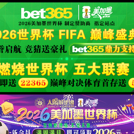
ed Company
学生
教工
伟德国际
首页
1946官方
组织机构
人事人才
网概况