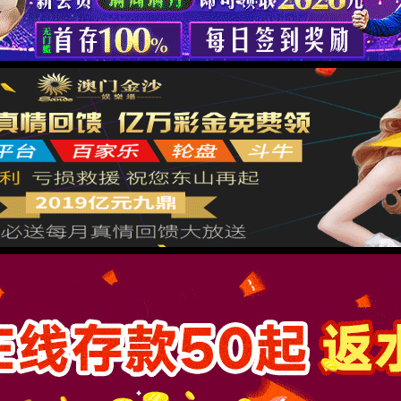
新华光信息材料有限公司调研
-04-15 作者： 浏览次数：
466
1946官方网校长杜国锋会同襄阳市高新区科技局相关负
华光）开展调研，三方举行座谈会。新华光党委书记徐华
技局局长王傲云参加交流。三方围绕产教融合、协同创新、
业链、创新链有效衔接达成共识。