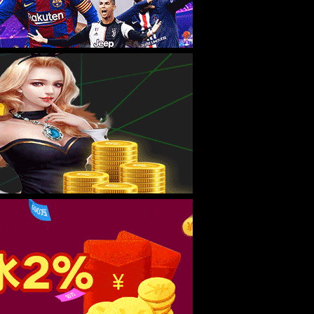
当前位置：
首页
/ 首页栏目 /
校园资讯
/ 正文
最新阅读
伟德国际1946官方网在湖北省第十四届“挑战杯”大学生创业计划竞赛中取得优异成绩
‌伟德国际1946官方网工会举办健康知识专题讲座‌
责
峰、
创新创业教育学院举办国创赛备赛专题讲座
平台
伟德国际1946官方网举办中外音乐表演与指挥艺术国际学术研讨会