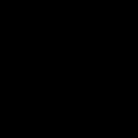
仕来
礼刚
回列表