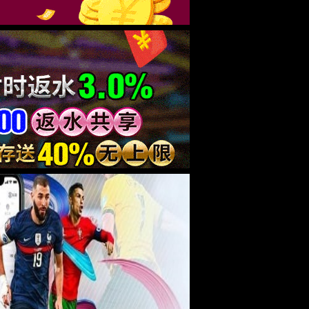
海伦钢琴股份有限公司来校考察交流
1946伟德国际源自英国2025-2026学年度下学期第十六周会议（活动）安排表
心健中心组织开展心理班会与心理委员评优活动
伟德国际1946官方网团委举行2026年“本禹志愿服务大讲堂”
马克思主义学院举办“大学生讲思政课”微课视频展示活动复赛
关于2026年端午节放假安排的通知