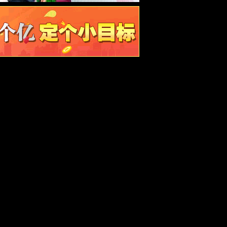
融合
博士
研转
制，
化政
的需
，并
学生